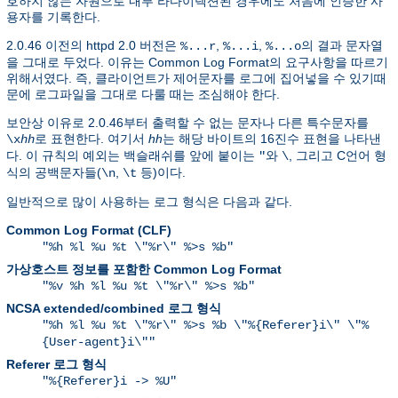
호하지 않는 자원으로 내부 라다이렉션된 경우에도 처음에 인증한 사
용자를 기록한다.
2.0.46 이전의 httpd 2.0 버전은
,
,
의 결과 문자열
%...r
%...i
%...o
을 그대로 두었다. 이유는 Common Log Format의 요구사항을 따르기
위해서였다. 즉, 클라이언트가 제어문자를 로그에 집어넣을 수 있기때
문에 로그파일을 그대로 다룰 때는 조심해야 한다.
보안상 이유로 2.0.46부터 출력할 수 없는 문자나 다른 특수문자를
로 표현한다. 여기서
hh
는 해당 바이트의 16진수 표현을 나타낸
\x
hh
다. 이 규칙의 예외는 백슬래쉬를 앞에 붙이는
와
, 그리고 C언어 형
"
\
식의 공백문자들(
,
등)이다.
\n
\t
일반적으로 많이 사용하는 로그 형식은 다음과 같다.
Common Log Format (CLF)
"%h %l %u %t \"%r\" %>s %b"
가상호스트 정보를 포함한 Common Log Format
"%v %h %l %u %t \"%r\" %>s %b"
NCSA extended/combined 로그 형식
"%h %l %u %t \"%r\" %>s %b \"%{Referer}i\" \"%
{User-agent}i\""
Referer 로그 형식
"%{Referer}i -> %U"