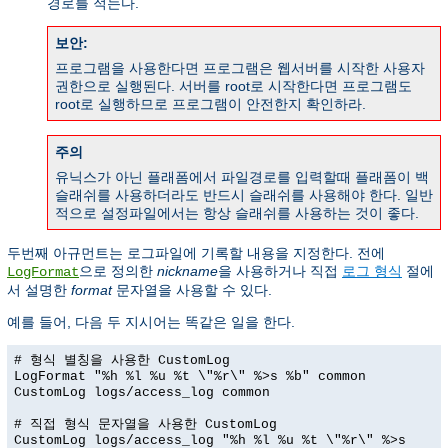
경로를 적는다.
보안:
프로그램을 사용한다면 프로그램은 웹서버를 시작한 사용자
권한으로 실행된다. 서버를 root로 시작한다면 프로그램도
root로 실행하므로 프로그램이 안전한지 확인하라.
주의
유닉스가 아닌 플래폼에서 파일경로를 입력할때 플래폼이 백
슬래쉬를 사용하더라도 반드시 슬래쉬를 사용해야 한다. 일반
적으로 설정파일에서는 항상 슬래쉬를 사용하는 것이 좋다.
두번째 아규먼트는 로그파일에 기록할 내용을 지정한다. 전에
으로 정의한
nickname
을 사용하거나 직접
로그 형식
절에
LogFormat
서 설명한
format
문자열을 사용할 수 있다.
예를 들어, 다음 두 지시어는 똑같은 일을 한다.
# 형식 별칭을 사용한 CustomLog
LogFormat "%h %l %u %t \"%r\" %>s %b" common
CustomLog logs/access_log common
# 직접 형식 문자열을 사용한 CustomLog
CustomLog logs/access_log "%h %l %u %t \"%r\" %>s