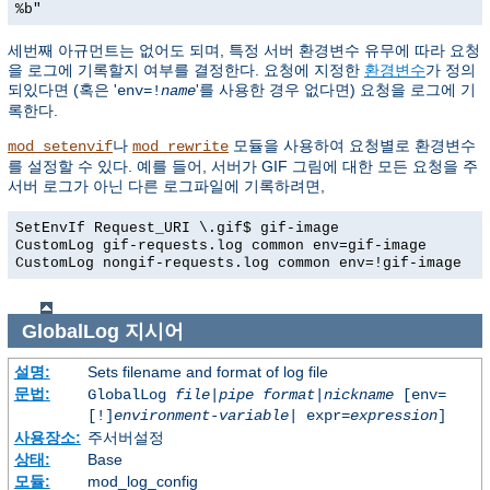
%b"
세번째 아규먼트는 없어도 되며, 특정 서버 환경변수 유무에 따라 요청
을 로그에 기록할지 여부를 결정한다. 요청에 지정한
환경변수
가 정의
되있다면 (혹은 '
'를 사용한 경우 없다면) 요청을 로그에 기
env=!
name
록한다.
나
모듈을 사용하여 요청별로 환경변수
mod_setenvif
mod_rewrite
를 설정할 수 있다. 예를 들어, 서버가 GIF 그림에 대한 모든 요청을 주
서버 로그가 아닌 다른 로그파일에 기록하려면,
SetEnvIf Request_URI \.gif$ gif-image
CustomLog gif-requests.log common env=gif-image
CustomLog nongif-requests.log common env=!gif-image
GlobalLog
지시어
설명:
Sets filename and format of log file
문법:
GlobalLog
file
|
pipe
format
|
nickname
[env=
[!]
environment-variable
| expr=
expression
]
사용장소:
주서버설정
상태:
Base
모듈:
mod_log_config