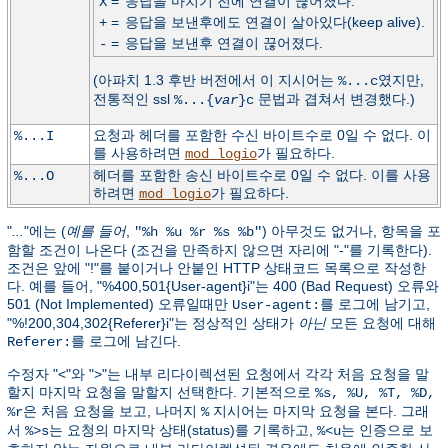
=
응답을 마치기 전에 연결이 끊어졌다.
X
=
응답을 보낸후에도 연결이 살아있다(keep alive).
+
=
응답을 보낸후 연결이 끊어졌다.
-
(아파치 1.3 후반 버전에서 이 지시어는
였지만,
%...c
전통적인 ssl
문법과 겹쳐서 변경했다.)
%...{
var
}c
요청과 헤더를 포함한 수신 바이트수로 0일 수 없다. 이
%...I
를 사용하려면
가 필요하다.
mod_logio
헤더를 포함한 송신 바이트수로 0일 수 없다. 이를 사용
%...O
하려면
가 필요하다.
mod_logio
"
...
"에는 (
예를 들어
,
) 아무것도 없거나, 항목을 포
"%h %u %r %s %b"
함할 조건이 나온다 (조건을 만족하지 않으면 자리에 "-"를 기록한다).
조건은 앞에 "!"를 붙이거나 안붙인 HTTP 상태코드 목록으로 작성한
다. 예를 들어, "%400,501{User-agent}i"는 400 (Bad Request) 오류와
501 (Not Implemented) 오류일때만
를 로그에 남기고,
User-agent:
"%!200,304,302{Referer}i"는 정상적인 상태가
아닌
모든 요청에 대해
를 로그에 남긴다.
Referer:
수정자 "<"와 ">"는 내부 리다이렉션된 요청에서 각각 처음 요청을 말
할지 마지막 요청을 말할지 선택한다. 기본적으로
%s, %U, %T, %D,
은 처음 요청을 보고, 나머지
지시어는 마지막 요청을 본다. 그래
%r
%
서
는 요청의 마지막 상태(status)를 기록하고,
는 인증으로 보
%>s
%<u