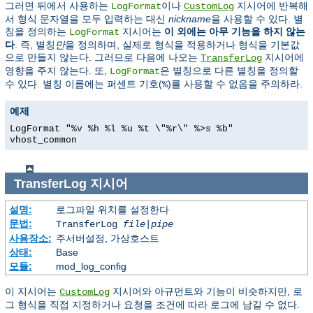
그러면 뒤에서 사용하는
이나
지시어에 반복해
LogFormat
CustomLog
서 형식 문자열을 모두 입력하는 대신
nickname
을 사용할 수 있다. 별
칭을 정의하는
지시어는
이 외에는 아무 기능을 하지 않는
LogFormat
다
. 즉, 별칭
만
을 정의하며, 실제로 형식을 적용하거나 형식을 기본값
으로 만들지 않는다. 그러므로 다음에 나오는
지시어에
TransferLog
영향을 주지 않는다. 또,
은 별칭으로 다른 별칭을 정의할
LogFormat
수 있다. 별칭 이름에는 퍼센트 기호(
)를 사용할 수 없음을 주의하라.
%
예제
LogFormat "%v %h %l %u %t \"%r\" %>s %b"
vhost_common
TransferLog
지시어
설명:
로그파일 위치를 설정한다
문법:
TransferLog
file
|
pipe
사용장소:
주서버설정, 가상호스트
상태:
Base
모듈:
mod_log_config
이 지시어는
지시어와 아규먼트와 기능이 비슷하지만, 로
CustomLog
그 형식을 직접 지정하거나 요청을 조건에 따라 로그에 남길 수 없다.