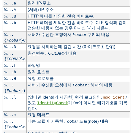
원격 IP-주소
%...a
(서버) IP-주소
%...A
HTTP 헤더를 제외한 전송 바이트수.
%...B
HTTP 헤더를 제외한 전송 바이트수. CLF 형식과 같이
%...b
전송한 내용이 없는 경우 0 대신 '
'가 나온다.
-
서버가 수신한 요청에서
Foobar
쿠키의 내용.
%...
{
Foobar
}C
요청을 처리하는데 걸린 시간 (마이크로초 단위).
%...D
환경변수
FOOBAR
의 내용
%...
{
FOOBAR
}e
파일명
%...f
원격 호스트
%...h
요청 프로토콜
%...H
서버가 수신한 요청에서
헤더의 내용.
%...
Foobar
:
{
Foobar
}i
(있다면 identd가 제공한) 원격 로그인명.
가
%...l
mod_ident
있고
가
이 아니면 빼기기호를 기록
IdentityCheck
On
한다.
요청 메써드
%...m
다른 모듈이 기록한
Foobar
노트(note) 내용.
%...
{
Foobar
}n