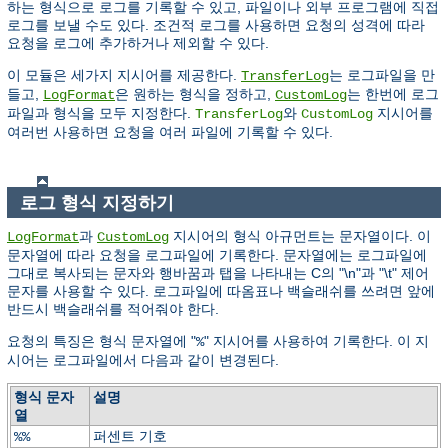
하는 형식으로 로그를 기록할 수 있고, 파일이나 외부 프로그램에 직접
로그를 보낼 수도 있다. 조건적 로그를 사용하면 요청의 성격에 따라
요청을 로그에 추가하거나 제외할 수 있다.
이 모듈은 세가지 지시어를 제공한다.
는 로그파일을 만
TransferLog
들고,
은 원하는 형식을 정하고,
는 한번에 로그
LogFormat
CustomLog
파일과 형식을 모두 지정한다.
와
지시어를
TransferLog
CustomLog
여러번 사용하면 요청을 여러 파일에 기록할 수 있다.
로그 형식 지정하기
과
지시어의 형식 아규먼트는 문자열이다. 이
LogFormat
CustomLog
문자열에 따라 요청을 로그파일에 기록한다. 문자열에는 로그파일에
그대로 복사되는 문자와 행바꿈과 탭을 나타내는 C의 "\n"과 "\t" 제어
문자를 사용할 수 있다. 로그파일에 따옴표나 백슬래쉬를 쓰려면 앞에
반드시 백슬래쉬를 적어줘야 한다.
요청의 특징은 형식 문자열에 "
" 지시어를 사용하여 기록한다. 이 지
%
시어는 로그파일에서 다음과 같이 변경된다.
형식 문자
설명
열
퍼센트 기호
%%