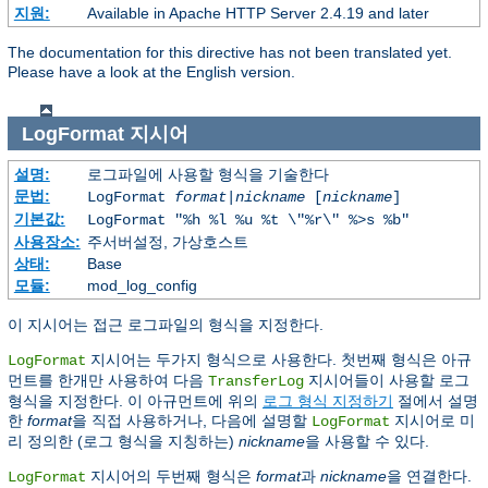
지원:
Available in Apache HTTP Server 2.4.19 and later
The documentation for this directive has not been translated yet.
Please have a look at the English version.
LogFormat
지시어
설명:
로그파일에 사용할 형식을 기술한다
문법:
LogFormat
format
|
nickname
[
nickname
]
기본값:
LogFormat "%h %l %u %t \"%r\" %>s %b"
사용장소:
주서버설정, 가상호스트
상태:
Base
모듈:
mod_log_config
이 지시어는 접근 로그파일의 형식을 지정한다.
지시어는 두가지 형식으로 사용한다. 첫번째 형식은 아규
LogFormat
먼트를 한개만 사용하여 다음
지시어들이 사용할 로그
TransferLog
형식을 지정한다. 이 아규먼트에 위의
로그 형식 지정하기
절에서 설명
한
format
을 직접 사용하거나, 다음에 설명할
지시어로 미
LogFormat
리 정의한 (로그 형식을 지칭하는)
nickname
을 사용할 수 있다.
지시어의 두번째 형식은
format
과
nickname
을 연결한다.
LogFormat