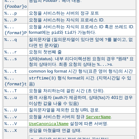
응답의
헤더 내용.
%...
Foobar
:
{
Foobar
}o
요청을 서비스하는 서버의 정규 포트
%...p
요청을 서비스하는 자식의 프로세스 ID.
%...P
요청을 서비스하는 자식의 프로세스 ID 혹은 쓰레드 ID.
%...
format에는
와
가 가능하다.
pid
tid
{
format
}P
질의문자열 (질의문자열이 있다면 앞에
를 붙이고, 없
%...q
?
다면 빈 문자열)
요청의 첫번째 줄
%...r
상태(status). 내부 리다이렉션된 요청의 경우 *원래* 요
%...s
청의 상태이다. 최종 요청의 상태는
.
%...>s
common log format 시간 형식(표준 영어 형식)의 시간
%...t
형식 format의 시간. (지역시간일 수 있
%...
strftime(3)
음)
{
format
}t
요청을 처리하는데 걸린 시간 (초 단위).
%...T
원격 사용자 (auth가 제공하며, 상태(
)가 401인 경우
%...u
%s
이상한 값을 나올 수 있음)
질의문자열을 제외한 요청 URL 경로.
%...U
요청을 서비스한 서버의 정규
.
%...v
ServerName
설정에 따른 서버명.
%...V
UseCanonicalName
응답을 마쳤을때 연결 상태.
%...X