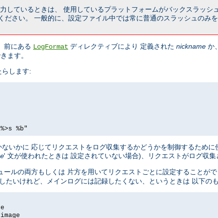
を入力しているときは、 使用しているプラットフォームがバックスラッシ
ください。 一般的に、設定ファイル中では常に普通のスラッシュのみを
 前にある
ディレクティブにより 定義された
nickname
か
LogFormat
できます。
らします:
 %>s %b"
ないかに 応じてリクエストをログ収集するかどうかを制御するために
' 文が使われたときは 設定されていない場合)、リクエストがログ収
e
ュールの両方もしくは 片方を用いてリクエストごとに設定することがで
記録したいけれど、メインログには記録したくない、というときは 以下の
ge
-image