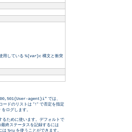
が使用している
構文と衝突
%{
var
}c
では、
00,501{User-agent}i"
ードのリストは "
" で否定を指定
!
をログします。
r
指定するために使います。デフォルトで
の最終ステータスを記録するには
には
を使うことができます。
%<u