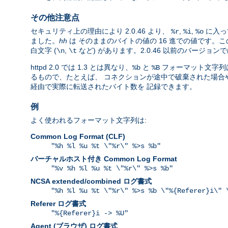
その他注意点
セキュリティ上の理由により 2.0.46 より、
,
,
に入っ
%r
%i
%o
ました。
hh
は そのままのバイトの値の 16 進での値です
白文字 (
,
など) があります。2.0.46 以前のバージ
\n
\t
httpd 2.0 では 1.3 とは異なり、
と
フォーマット文字列は
%b
%B
るもので、たとえば、 コネクションが途中で破棄された場合や、
経由で実際に転送されたバイト数を 記録できます。
例
よく使われるフォーマット文字列は:
Common Log Format (CLF)
"%h %l %u %t \"%r\" %>s %b"
バーチャルホスト付き Common Log Format
"%v %h %l %u %t \"%r\" %>s %b"
NCSA extended/combined ログ書式
"%h %l %u %t \"%r\" %>s %b \"%{Referer}i\" 
Referer ログ書式
"%{Referer}i -> %U"
Agent (ブラウザ) ログ書式