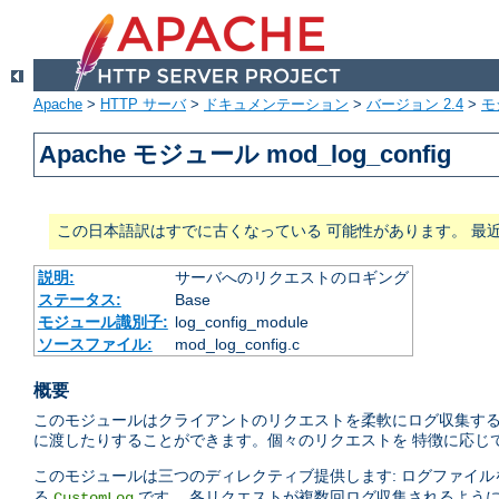
Apache
>
HTTP サーバ
>
ドキュメンテーション
>
バージョン 2.4
>
モ
Apache モジュール mod_log_config
この日本語訳はすでに古くなっている 可能性があります。 最
説明:
サーバへのリクエストのロギング
ステータス:
Base
モジュール識別子:
log_config_module
ソースファイル:
mod_log_config.c
概要
このモジュールはクライアントのリクエストを柔軟にログ収集する
に渡したりすることができます。個々のリクエストを 特徴に応じ
このモジュールは三つのディレクティブ提供します: ログファイ
る
です。 各リクエストが複数回ログ収集されるよう
CustomLog