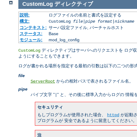
CustomLog
ディレクティブ
説明:
ログファイルの名前と書式を設定する
構文:
CustomLog
file
|
pipe
format
|
nickname
[
コンテキスト:
サーバ設定ファイル, バーチャルホスト
ステータス:
Base
モジュール:
mod_log_config
ディレクティブはサーバへのリクエストを ログ
CustomLog
ようにすることもできます。
ログが書かれる場所を指定する最初の引数は以下の二つの形式
file
からの相対パスで表されるファイル名。
ServerRoot
pipe
パイプ文字 "
" と、その後に標準入力からログの 情
|
セキュリティ
もしプログラムが使用された場合、
が起動さ
httpd
プログラムが 安全であるように留意してください。
注