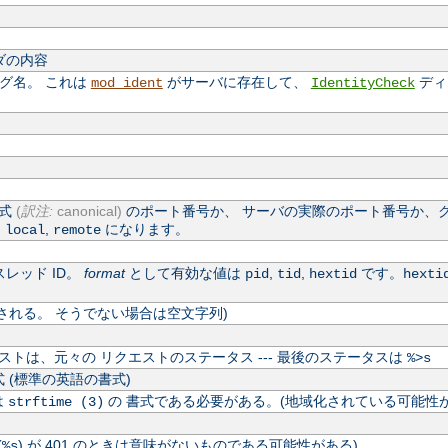
ダの内容
ログ名。 これは
がサーバに存在して、
ディ
mod_ident
IdentityCheck
公式
(
訳注:
canonical)
のポート番号か、 サーバの実際のポート番号か、
,
,
になります。
local
remote
レッド ID。
format
として有効な値は
,
,
です。
pid
tid
hextid
hexti
される。 そうでない場合は空文字列)
トは、元々の リクエストのステータス --- 最後のステータスは
%>s
 (標準の英語の書式)
は
の 書式である必要がある。(地域化されている可能性が
strftime (3)
(
) が 401 のときは意味がないものである可能性がある)
%s