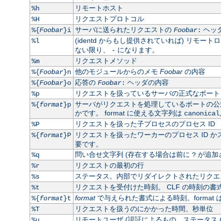
リモートホスト
%h
リクエストプロトコル
%H
サーバに送られたリクエストの
ヘッ
%{
Foobar
}i
Foobar
:
(identd からもし提供されていれば) リモート
%l
ない限り、
になります。
-
リクエストメソッド
%m
他のモジュールからのメモ
Foobar
の内容
%{
Foobar
}n
応答の
ヘッダの内容
%{
Foobar
}o
Foobar
:
リクエストを扱っているサーバの正式なポート
%p
サーバがリクエストを処理しているポートの
%{
format
}p
かです。 format に使える文字列は
canonical
リクエストを扱った子プロセスのプロセス ID
%P
リクエストを扱ったワーカーのプロセス ID かス
%{
format
}P
要です。
問い合せ文字列 (存在する場合は前に
が追加
%q
?
リクエストの最初の行
%r
ステータス。内部でリダイレクトされたリクエス
%s
リクエストを受付けた時刻。 CLF の時刻の書式
%t
format
で与えられた書式による時刻。format 
%{
format
}t
リクエストを扱うのにかかった時間、秒単位
%T
リモートユーザ (認証によるもの。ステータス 
%u