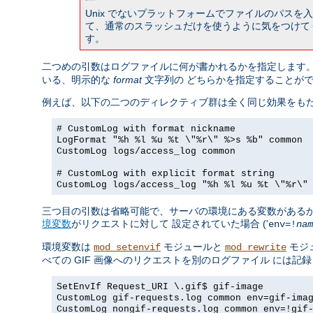
Unix でないプラットフォームでファイルのパス
て、通常のスラッシュだけを使うように気をつけて
す。
二つめの引数はログファイルに何が書かれるかを指定します。
いる、明示的な
format
文字列の どちらかを指定することが
例えば、以下の二つのディレクティブ群は全く同じ効果をもた
# CustomLog with format nickname
LogFormat "%h %l %u %t \"%r\" %>s %b" common
CustomLog logs/access_log common
# CustomLog with explicit format string
CustomLog logs/access_log "%h %l %u %t \"%r\"
三つ目の引数は省略可能で、サーバの環境にある変数があるか
境変数
がリクエストに対して 設定されていた場合 ('
env=!
nam
環境変数は
モジュールと
モジ
mod_setenvif
mod_rewrite
べての GIF 画像へのリクエストを別のログファイル には
SetEnvIf Request_URI \.gif$ gif-image
CustomLog gif-requests.log common env=gif-ima
CustomLog nongif-requests.log common env=!gif