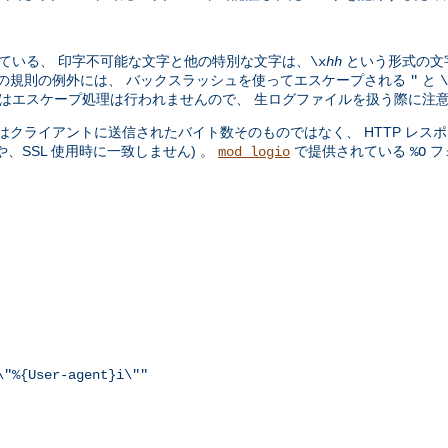
ている、 印字不可能な文字と他の特別な文字は、
という形式の文
\x
hh
。この規則の例外には、 バックスラッシュを使ってエスケープされる
と
"
\
ョンではエスケープ処理は行われませんので、 生ログファイルを扱う際に注
クライアントに送信されたバイト数そのものではなく、 HTTP レスポ
SSL 使用時に一致しません) 。
で提供されている
フ
mod_logio
%O
\"%{User-agent}i\""