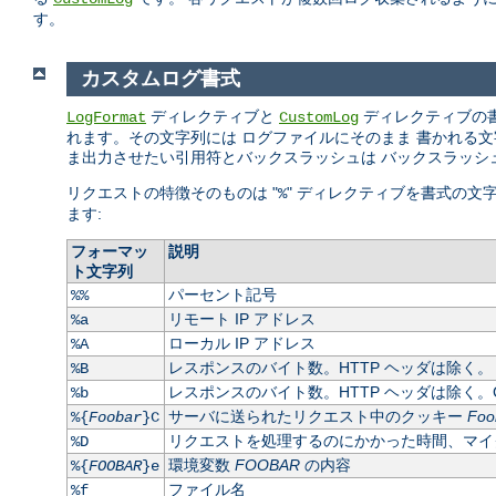
す。
カスタムログ書式
ディレクティブと
ディレクティブの
LogFormat
CustomLog
れます。その文字列には ログファイルにそのまま 書かれる文字列や
ま出力させたい引用符とバックスラッシュは バックスラッシ
リクエストの特徴そのものは "
" ディレクティブを書式の文
%
ます:
フォーマッ
説明
ト文字列
パーセント記号
%%
リモート IP アドレス
%a
ローカル IP アドレス
%A
レスポンスのバイト数。HTTP ヘッダは除く。
%B
レスポンスのバイト数。HTTP ヘッダは除く。C
%b
サーバに送られたリクエスト中のクッキー
Foo
%{
Foobar
}C
リクエストを処理するのにかかった時間、マイ
%D
環境変数
FOOBAR
の内容
%{
FOOBAR
}e
ファイル名
%f