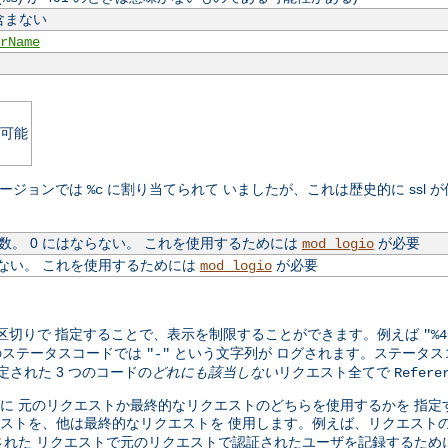
含まない
rName
可能
のバージョンでは
に割り当てられて いましたが、これは歴史的に ssl 
%c
。 0 にはならない。 これを使用するためには
が必要
mod_logio
ない。 これを使用するためには
が必要
mod_logio
カンマ区切りで 指定することで、表示を制限することができます。例えば
"%4
のステータスコードでは
という文字列が ログされます。ステータスコ
"-"
定された 3 つのコードの
どれにも該当しない
リクエスト全てで
Refere
トのログに 元のリクエストか最終的なリクエストのどちらを使用するかを 
ストを、他は最終的なリクエストを 使用します。例えば、リクエスト
れた リクエストで元のリクエストで認証されたユーザを記録するため