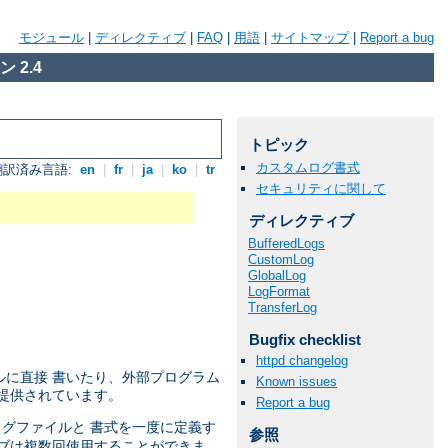
モジュール
|
ディレクティブ
|
FAQ
|
用語
|
サイトマップ
|
Report a bug
 2.4
トピック
カスタムログ書式
翻訳済み言語:
en
|
fr
|
ja
|
ko
|
tr
セキュリティに関して
ディレクティブ
BufferedLogs
CustomLog
GlobalLog
LogFormat
TransferLog
Bugfix checklist
httpd changelog
ルに直接 書いたり、外部プログラム
Known issues
提供されています。
Report a bug
 ログファイルと 書式を一度に定義す
参照
ブは複数回使用することができま