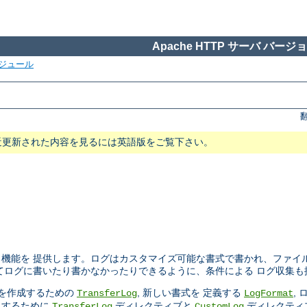
Apache HTTP サーバ バージョン
ジュール
近更新された内容を見るには英語版をご覧下さい。
機能を 提供します。ログはカスタマイズ可能な書式で書かれ、ファイ
てログに書いたり書かなかったりできるように、条件による ログ収集も
ルを作成するための
, 新しい書式を 定義する
,
TransferLog
LogFormat
にするために
ディレクティブと
ディレクティ
TransferLog
CustomLog