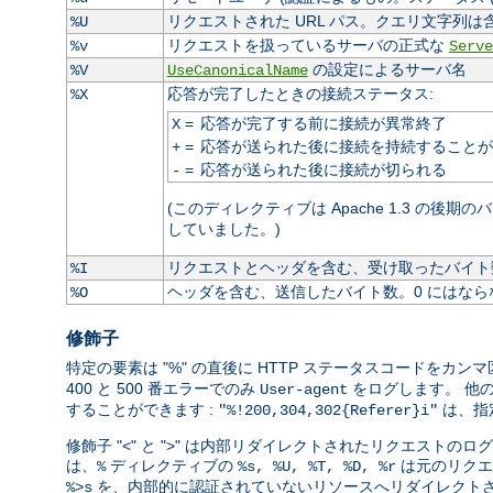
リクエストされた URL パス。クエリ文字列は
%U
リクエストを扱っているサーバの正式な
%v
Serve
の設定によるサーバ名
%V
UseCanonicalName
応答が完了したときの接続ステータス:
%X
=
応答が完了する前に接続が異常終了
X
=
応答が送られた後に接続を持続することが
+
=
応答が送られた後に接続が切られる
-
(このディレクティブは Apache 1.3 の後期
していました。)
リクエストとヘッダを含む、受け取ったバイト数
%I
ヘッダを含む、送信したバイト数。0 にはなら
%O
修飾子
特定の要素は "%" の直後に HTTP ステータスコードを
400 と 500 番エラーでのみ
をログします。 他
User-agent
することができます :
は、指
"%!200,304,302{Referer}i"
修飾子 "<" と ">" は内部リダイレクトされたリクエス
は、
ディレクティブの
は元のリクエ
%
%s, %U, %T, %D, %r
を、内部的に認証されていないリソースへリダイレクトさ
%>s