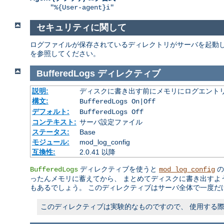
"%{User-agent}i"
セキュリティに関して
ログファイルが保存されているディレクトリがサーバを起動し
を参照してください。
BufferedLogs
ディレクティブ
説明:
ディスクに書き出す前にメモリにログエント
構文:
BufferedLogs On|Off
デフォルト:
BufferedLogs Off
コンテキスト:
サーバ設定ファイル
ステータス:
Base
モジュール:
mod_log_config
互換性:
2.0.41 以降
ディレクティブを使うと
の
BufferedLogs
mod_log_config
ったんメモリに蓄えてから、 まとめてディスクに書き出すよ
もあるでしょう。 このディレクティブはサーバ全体で一度だ
このディレクティブは実験的なものですので、 使用する