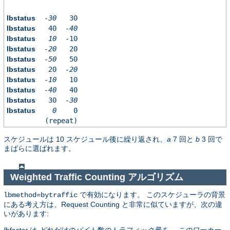
lbstatus
-30
30
lbstatus
40
-40
lbstatus
10
-10
lbstatus
-20
20
lbstatus
-50
50
lbstatus
20
-20
lbstatus
-10
10
lbstatus
-40
40
lbstatus
30
-30
lbstatus
0
0
(repeat)
スケジュールは 10 スケジュール後に繰り返され、
a
7 回と
b
3 回で
まばらに選ばれます。
Weighted Traffic Counting アルゴリズム
で有効になります。 このスケジューラの背景
lbmethod=bytraffic
にある考え方は、Request Counting と非常に似ていますが、次の違
いがあります:
lbfactor
は
どれだけのバイト数のトラフィック量を、 このワーカー