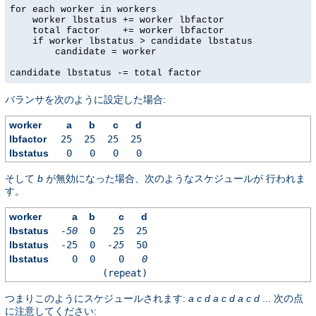
for each worker in workers

    worker lbstatus += worker lbfactor

    total factor    += worker lbfactor

    if worker lbstatus > candidate lbstatus

        candidate = worker

candidate lbstatus -= total factor
バランサを次のように設定した場合:
worker
a
b
c
d
lbfactor
25
25
25
25
lbstatus
0
0
0
0
そして
b
が無効になった場合、次のようなスケジュールが 行われま
す。
worker
a
b
c
d
lbstatus
-50
0
25
25
lbstatus
-25
0
-25
50
lbstatus
0
0
0
0
(repeat)
つまりこのようにスケジュールされます:
a
c
d
a
c
d
a
c
d
... 次の点
に注意してください: