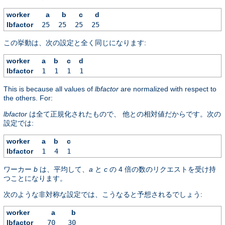
worker
a
b
c
d
lbfactor
25
25
25
25
この挙動は、次の設定と全く同じになります:
worker
a
b
c
d
lbfactor
1
1
1
1
This is because all values of
lbfactor
are normalized with respect to
the others. For:
lbfactor
は全て正規化されたもので、 他との相対値だからです。次の
設定では:
worker
a
b
c
lbfactor
1
4
1
ワーカー
b
は、平均して、
a
と
c
の 4 倍の数のリクエストを受け持
つことになります。
次のような非対称な設定では、こうなると予想されるでしょう:
worker
a
b
lbfactor
70
30