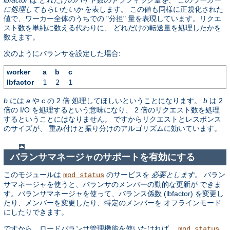
に処理してもらいたいか
を表します。 この値も同様に正規化された
値で、ワーカー全体のうちでの "分担" 量を表現しています。リクエ
スト数を単純に数える代わりに、 どれだけの転送量を処理したかを
数えます。
次のようにバランサを設定した場合:
worker
a
b
c
lbfactor
1
2
1
b
には
a
や
c
の 2 倍 処理してほしいということになります。
b
は 2
倍の I/O を処理するという意味になり、 2 倍のリクエスト数を処理
するということにはなりません。 ですからリクエストとレスポンス
のサイズが、 重み付けと振り分けのアルゴリズムに効いています。
バランサマネージャのサポートを有効にする
このモジュールは
のサービスを
必要とします
。 バラン
mod_status
サマネージャを使うと、バランサのメンバーの動的な更新が できま
す。バランサマネージャを使って、バランス係数 (lbfactor) を変更し
たり、メンバーを変更したり、特定のメンバーを オフラインモード
にしたりできます。
ですから、ロードバランサ管理機能を使いたければ、
mod_status