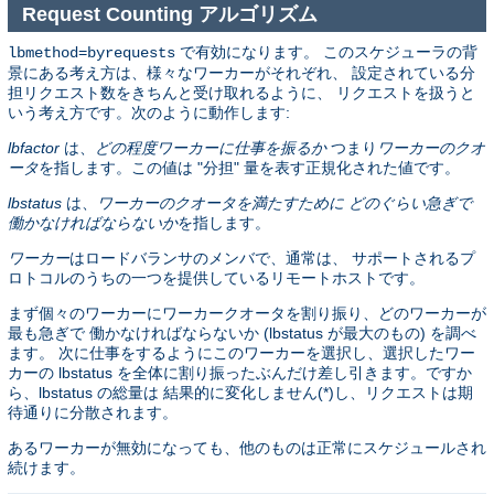
Request Counting アルゴリズム
で有効になります。 このスケジューラの背
lbmethod=byrequests
景にある考え方は、様々なワーカーがそれぞれ、 設定されている分
担リクエスト数をきちんと受け取れるように、 リクエストを扱うと
いう考え方です。次のように動作します:
lbfactor
は、
どの程度ワーカーに仕事を振るか
つまり
ワーカーのクオ
ータ
を指します。この値は "分担" 量を表す正規化された値です。
lbstatus
は、
ワーカーのクオータを満たすために どのぐらい急ぎで
働かなければならないか
を指します。
ワーカー
はロードバランサのメンバで、通常は、 サポートされるプ
ロトコルのうちの一つを提供しているリモートホストです。
まず個々のワーカーにワーカークオータを割り振り、どのワーカーが
最も急ぎで 働かなければならないか (lbstatus が最大のもの) を調べ
ます。 次に仕事をするようにこのワーカーを選択し、選択したワー
カーの lbstatus を全体に割り振ったぶんだけ差し引きます。ですか
ら、lbstatus の総量は 結果的に変化しません(*)し、リクエストは期
待通りに分散されます。
あるワーカーが無効になっても、他のものは正常にスケジュールされ
続けます。