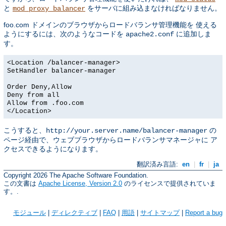
と
をサーバに組み込まなければなりません。
mod_proxy_balancer
foo.com ドメインのブラウザからロードバランサ管理機能を 使える
ようにするには、次のようなコードを
に追加しま
apache2.conf
す。
<Location /balancer-manager>
SetHandler balancer-manager
Order Deny,Allow
Deny from all
Allow from .foo.com
</Location>
こうすると、
の
http://your.server.name/balancer-manager
ページ経由で、ウェブブラウザからロードバランサマネージャに ア
クセスできるようになります。
翻訳済み言語:
en
|
fr
|
ja
Copyright 2026 The Apache Software Foundation.
この文書は
Apache License, Version 2.0
のライセンスで提供されていま
す。.
モジュール
|
ディレクティブ
|
FAQ
|
用語
|
サイトマップ
|
Report a bug