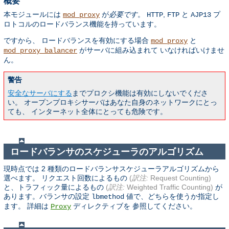
概要
本モジュールには
が
必要です
。
,
と
プ
mod_proxy
HTTP
FTP
AJP13
ロトコルのロードバランス機能を持っています。
ですから、 ロードバランスを有効にする場合
と
mod_proxy
がサーバに組み込まれて いなければいけませ
mod_proxy_balancer
ん。
警告
安全なサーバにする
までプロクシ機能は有効にしないでくださ
い。 オープンプロキシサーバはあなた自身のネットワークにとっ
ても、 インターネット全体にとっても危険です。
ロードバランサのスケジューラのアルゴリズム
現時点では 2 種類のロードバランサスケジューラアルゴリズムから
選べます。 リクエスト回数によるもの
(
訳注:
Request Counting)
と、トラフィック量によるもの
(
訳注:
Weighted Traffic Counting)
が
あります。バランサの設定
値で、どちらを使うか指定し
lbmethod
ます。 詳細は
ディレクティブを 参照してください。
Proxy