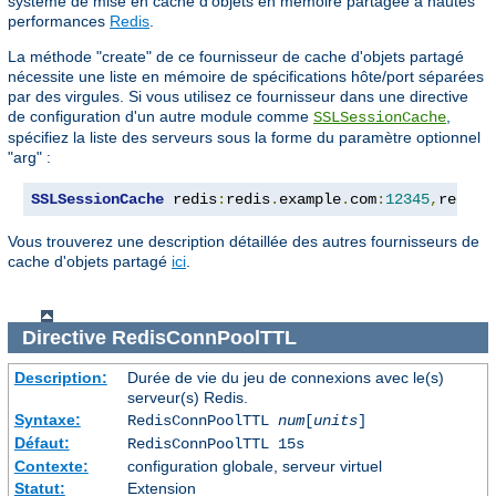
système de mise en cache d'objets en mémoire partagée à hautes
performances
Redis
.
La méthode "create" de ce fournisseur de cache d'objets partagé
nécessite une liste en mémoire de spécifications hôte/port séparées
par des virgules. Si vous utilisez ce fournisseur dans une directive
de configuration d'un autre module comme
,
SSLSessionCache
spécifiez la liste des serveurs sous la forme du paramètre optionnel
"arg" :
SSLSessionCache
 redis
:
redis
.
example
.
com
:
12345
,
redis2
Vous trouverez une description détaillée des autres fournisseurs de
cache d'objets partagé
ici
.
Directive
RedisConnPoolTTL
Description:
Durée de vie du jeu de connexions avec le(s)
serveur(s) Redis.
Syntaxe:
RedisConnPoolTTL
num
[
units
]
Défaut:
RedisConnPoolTTL 15s
Contexte:
configuration globale, serveur virtuel
Statut:
Extension