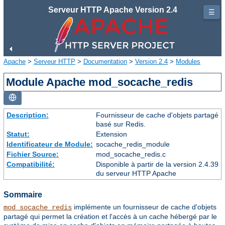
Serveur HTTP Apache Version 2.4
☰
Apache
>
Serveur HTTP
>
Documentation
>
Version 2.4
>
Modules
Module Apache mod_socache_redis
Description:
Fournisseur de cache d'objets partagé
basé sur Redis.
Statut:
Extension
Identificateur de Module:
socache_redis_module
Fichier Source:
mod_socache_redis.c
Compatibilité:
Disponible à partir de la version 2.4.39
du serveur HTTP Apache
Sommaire
implémente un fournisseur de cache d'objets
mod_socache_redis
partagé qui permet la création et l'accès à un cache hébergé par le