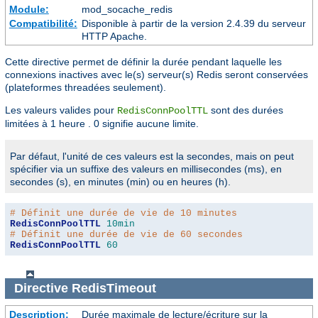
Module:
mod_socache_redis
Compatibilité:
Disponible à partir de la version 2.4.39 du serveur
HTTP Apache.
Cette directive permet de définir la durée pendant laquelle les
connexions inactives avec le(s) serveur(s) Redis seront conservées
(plateformes threadées seulement).
Les valeurs valides pour
sont des durées
RedisConnPoolTTL
limitées à 1 heure . 0 signifie aucune limite.
Par défaut, l'unité de ces valeurs est la secondes, mais on peut
spécifier via un suffixe des valeurs en millisecondes (ms), en
secondes (s), en minutes (min) ou en heures (h).
# Définit une durée de vie de 10 minutes
RedisConnPoolTTL
10min
# Définit une durée de vie de 60 secondes
RedisConnPoolTTL
60
Directive
RedisTimeout
Description:
Durée maximale de lecture/écriture sur la