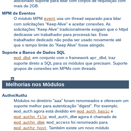
adicionado suporte para lidar com corpos de requisição com
mais de 2GB.
MPM de Eventos
O módulo MPM
usa um thread separado para lidar
event
com solicitações "Keep Alive" e aceitar conexões. As
solicitações "Keep Alive" tradicionalmente exigiam que o httpd
dedicasse um trabalhador para processá-las. Esse
trabalhador dedicado não podia ser usado novamente até
que o tempo limite do "Keep Alive" fosse atingido.
Suporte a Banco de Dados SQL
, em conjunto com o framework
, traz
mod_dbd
apr_dbd
suporte direto a SQL para os módulos que precisam. Suporte
grupos de conexões em MPMs com threads.
Melhorias nos Módulos
Authn/Authz
Módulos no diretório "aaa" foram renomeados e oferecem um
suporte melhor para autenticação "digest". Por exemplo,
agora está dividido em
e
mod_auth
mod_auth_basic
;
agora é chamado de
mod_authn_file
mod_auth_dbm
;
foi renomeado para
mod_authn_dbm
mod_access
. Também existe um novo módulo
mod_authz_host