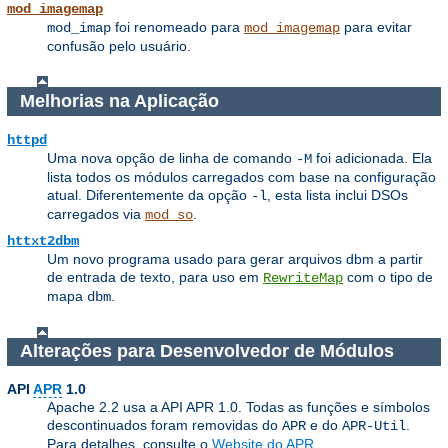
mod_imagemap
foi renomeado para
para evitar
mod_imap
mod_imagemap
confusão pelo usuário.
Melhorias na Aplicação
httpd
Uma nova opção de linha de comando
foi adicionada. Ela
-M
lista todos os módulos carregados com base na configuração
atual. Diferentemente da opção
, esta lista inclui DSOs
-l
carregados via
.
mod_so
httxt2dbm
Um novo programa usado para gerar arquivos dbm a partir
de entrada de texto, para uso em
com o tipo de
RewriteMap
mapa
.
dbm
Alterações para Desenvolvedor de Módulos
API
APR
1.0
Apache 2.2 usa a API APR 1.0. Todas as funções e símbolos
descontinuados foram removidas do
e do
.
APR
APR-Util
Para detalhes, consulte o
Website do APR
.