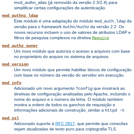
mod_authn_alias (já removido da versão 2.3/2.4) para
simplificar certas configurações de autenticação.
mod_authnz_ldap
Este módulo é uma adaptação do módulo
da
mod_auth_ldap
versão para o framework
da versão 2.2. Os
Authn/Authz
novos recursos incluem o uso de valores de atributos LDAP e
filtros de pesquisa complexos na diretiva
.
Require
mod_authz_owner
Um novo módulo que autoriza o acesso a arquivos com base
no proprietário do arquivo no sistema de arquivos.
mod_version
Um novo módulo que permite habilitar blocos de configuração
com base no número da versão do servidor em execução.
mod_info
Adicionado um novo argumento
que mostrará as
?config
diretivas de configuração analisadas pelo Apache, incluindo o
nome do arquivo e o número da linha. O módulo também
mostra a ordem de todos os ganchos de requisição e
informações adicionais de construção, similar a
.
httpd -V
mod_ssl
Adicionado suporte à
RFC 2817
, que permite que conexões
sejam atualizadas de texto puro para criptografia TLS.