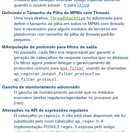
quando o usuário passar
para
.
-t
httpd
Definindo o Tamanho da Pilha de MPMs com Threads
Uma nova diretiva,
foi adicionada para
ThreadStackSize
definir o tamanho da pilha em todos os MPMs com threads.
Isso é necessário para alguns módulos de terceiros em
plataformas com tamanho de pilha de threads padrão
pequeno.
MAnipulação de protocolo para filtros de saída
No passado, cada filtro era responsável por garantir a
geração de cabeçalhos de resposta corretos que os afetasse.
Os filtros agora podem delegar o gerenciamento de
protocolos comuns para
, usando as chamadas
mod_filter
ou
ap_register_output_filter_protocol
.
ap_filter_protocol
Gancho de monitoramento adicionado
O gancho de monitoramento permite que os módulos
executem tarefas regulares/agendadas no processo pai
(raiz).
Alterações na API de expressões regulares
O cabeçalho
não está mais disponível; ele foi
pcreposix.h
substituído pelo novo cabeçalho
. A
ap_regex.h
implementação POSIX.2
exposta pelo antigo
regex.h