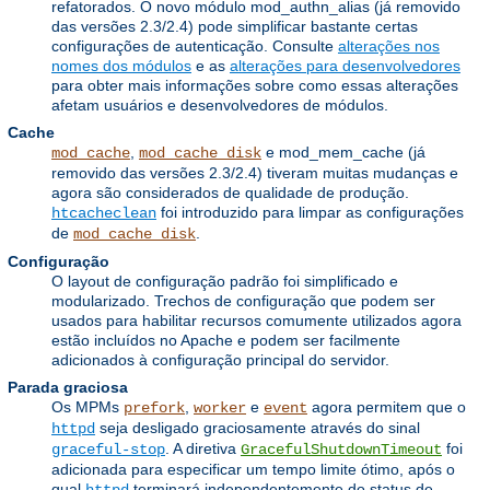
refatorados. O novo módulo mod_authn_alias (já removido
das versões 2.3/2.4) pode simplificar bastante certas
configurações de autenticação. Consulte
alterações nos
nomes dos módulos
e as
alterações para desenvolvedores
para obter mais informações sobre como essas alterações
afetam usuários e desenvolvedores de módulos.
Cache
,
e mod_mem_cache (já
mod_cache
mod_cache_disk
removido das versões 2.3/2.4) tiveram muitas mudanças e
agora são considerados de qualidade de produção.
foi introduzido para limpar as configurações
htcacheclean
de
.
mod_cache_disk
Configuração
O layout de configuração padrão foi simplificado e
modularizado. Trechos de configuração que podem ser
usados ​​para habilitar recursos comumente utilizados agora
estão incluídos no Apache e podem ser facilmente
adicionados à configuração principal do servidor.
Parada graciosa
Os MPMs
,
e
agora permitem que o
prefork
worker
event
seja desligado graciosamente através do sinal
httpd
. A diretiva
foi
graceful-stop
GracefulShutdownTimeout
adicionada para especificar um tempo limite ótimo, após o
qual
terminará independentemente do status de