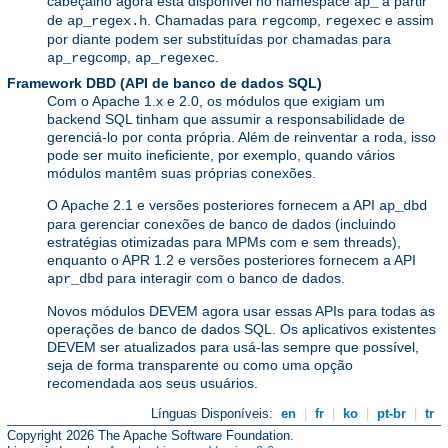
cabeçalho agora está disponível no namespace
a partir
ap_
de
. Chamadas para
,
e assim
ap_regex.h
regcomp
regexec
por diante podem ser substituídas por chamadas para
,
.
ap_regcomp
ap_regexec
Framework DBD (API de banco de dados SQL)
Com o Apache 1.x e 2.0, os módulos que exigiam um
backend SQL tinham que assumir a responsabilidade de
gerenciá-lo por conta própria. Além de reinventar a roda, isso
pode ser muito ineficiente, por exemplo, quando vários
módulos mantêm suas próprias conexões.
O Apache 2.1 e versões posteriores fornecem a API
ap_dbd
para gerenciar conexões de banco de dados (incluindo
estratégias otimizadas para MPMs com e sem threads),
enquanto o APR 1.2 e versões posteriores fornecem a API
para interagir com o banco de dados.
apr_dbd
Novos módulos DEVEM agora usar essas APIs para todas as
operações de banco de dados SQL. Os aplicativos existentes
DEVEM ser atualizados para usá-las sempre que possível,
seja de forma transparente ou como uma opção
recomendada aos seus usuários.
Línguas Disponíveis:
en
|
fr
|
ko
|
pt-br
|
tr
Copyright 2026 The Apache Software Foundation.