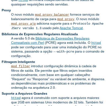
httpd
quaisquer requisições sendo servidas.
Proxy
O novo módulo
fornece serviços de
mod_proxy_balancer
balanceamento de carga para
. O novo módulo
mod_proxy
adiciona suporte para o
mod_proxy_ajp
Protocolo Apache
usado pelo
Apache Tomcat
.
JServ versão 1.3
Biblioteca de Expressões Regulares Atualizada
A versão 5.0 da
Biblioteca de Expressões Regulares
Compatíveis com Perl
(PCRE) agora está incluída. O
httpd
pode ser configurado para usar uma instalação do PCRE no
sistema, passando a opção
para o comando de
--with-pcre
configuração.
Filtragem Inteligente
introduz configuração dinâmica à cadeia de
mod_filter
filtros de saída. Ele permite que filtros sejam inseridos
condicionalmente, com base em qualquer cabeçalho
"Request" ou "Response" ou variável de ambiente, e dispensa
as dependências mais problemáticas e os problemas de
ordenação na arquitetura 2.0.
Suporte a Arquivos Grandes
agora é construído com suporte a arquivos maiores
httpd
que 2GB em sistemas Unix modernos de 32 bits. Também foi